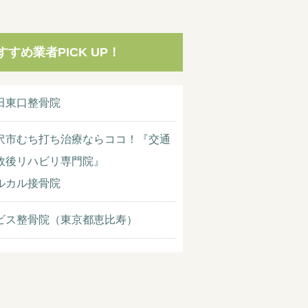
すすめ業者PICK UP！
田東口整骨院
沢市むち打ち治療ならココ！『交通
故後リハビリ専門院』
ルカル接骨院
ビス整骨院（東京都恵比寿）