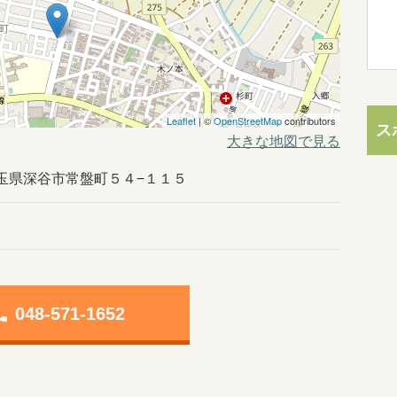
Leaflet
| ©
OpenStreetMap
contributors
ス
大きな地図で見る
4埼玉県深谷市常盤町５４−１１５
one
048-571-1652