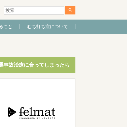
search
ること
むち打ち症について
通事故治療に合ってしまったら