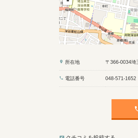
-
place
所在地
〒366-003
phone
電話番号
048-571-1652
ph
クチコミを投稿する