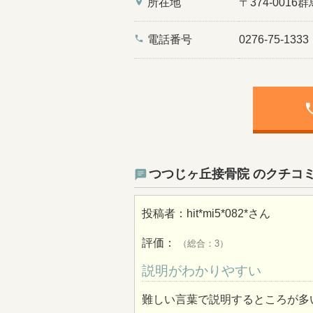
place
所在地
〒374-001
phone
電話番号
0276-75-1333
ph
つつじヶ丘接骨院 のクチコ
投稿者：
hit*mi5*082*
さん
評価：
（総合：3）
説明がわかりやすい
難しい言葉で説明するところが多