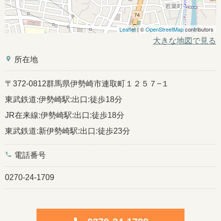
Leaflet
| ©
OpenStreetMap
contributors
大きな地図で見る
place
所在地
〒372-0812群馬県伊勢崎市連取町１２５７−１
東武鉄道:伊勢崎駅:出口:徒歩18分
JR在来線:伊勢崎駅:出口:徒歩18分
東武鉄道:新伊勢崎駅:出口:徒歩23分
phone
電話番号
0270-24-1709