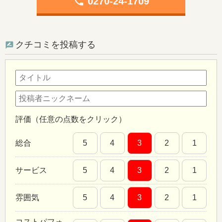
phone
0270-24-1709
クチコミを投稿する
評価（任意の点数をクリック）
総合
5
4
3
2
1
サービス
5
4
3
2
1
雰囲気
5
4
3
2
1
コストパフォ