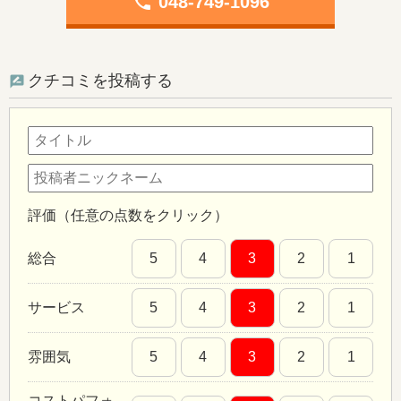
phone
048-749-1096
クチコミを投稿する
評価（任意の点数をクリック）
総合
5
4
3
2
1
サービス
5
4
3
2
1
雰囲気
5
4
3
2
1
コストパフォ