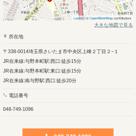
Leaflet
| ©
OpenStreetMap
contributors
大きな地図で見る
place
所在地
〒338-0014埼玉県さいたま市中央区上峰２丁目２−１
JR在来線:与野本町駅:西口:徒歩15分
JR在来線:与野本町駅:東口:徒歩15分
JR在来線:南与野駅:西口:徒歩20分
phone
電話番号
048-749-1096