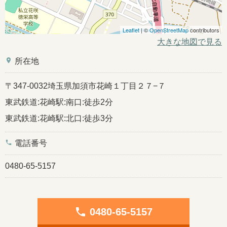
Leaflet
| ©
OpenStreetMap
contributors
大きな地図で見る
place
所在地
〒347-0032埼玉県加須市花崎１丁目２７−７
東武鉄道:花崎駅:南口:徒歩2分
東武鉄道:花崎駅:北口:徒歩3分
phone
電話番号
0480-65-5157
phone
0480-65-5157