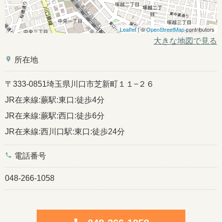
Leaflet
| ©
OpenStreetMap
contributors
大きな地図で見る
place
所在地
〒333-0851埼玉県川口市芝新町１１−２６
JR在来線:蕨駅:東口:徒歩4分
JR在来線:蕨駅:西口:徒歩6分
JR在来線:西川口駅:東口:徒歩24分
phone
電話番号
048-266-1058