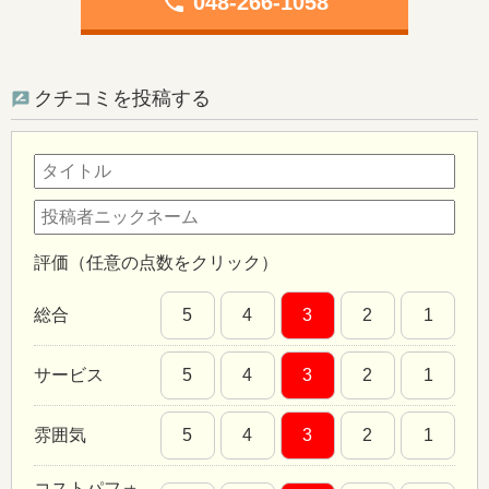
phone
048-266-1058
クチコミを投稿する
評価（任意の点数をクリック）
総合
5
4
3
2
1
サービス
5
4
3
2
1
雰囲気
5
4
3
2
1
コストパフォ