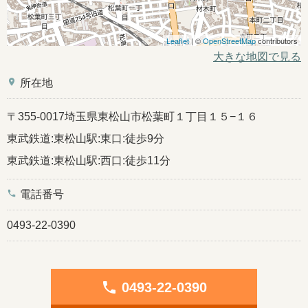
Leaflet
| ©
OpenStreetMap
contributors
大きな地図で見る
place
所在地
〒355-0017埼玉県東松山市松葉町１丁目１５−１６
東武鉄道:東松山駅:東口:徒歩9分
東武鉄道:東松山駅:西口:徒歩11分
phone
電話番号
0493-22-0390
phone
0493-22-0390