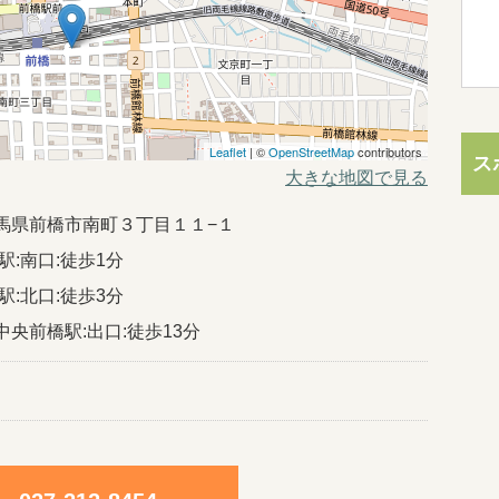
Leaflet
| ©
OpenStreetMap
contributors
ス
大きな地図で見る
5群馬県前橋市南町３丁目１１−１
駅:南口:徒歩1分
駅:北口:徒歩3分
中央前橋駅:出口:徒歩13分