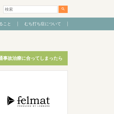
search
ること
むち打ち症について
通事故治療に合ってしまったら