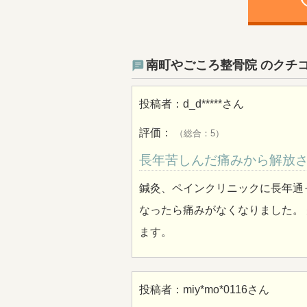
ph
南町やごころ整骨院 のクチ
投稿者：
d_d*****
さん
評価：
（総合：5）
長年苦しんだ痛みから解放
鍼灸、ペインクリニックに長年通
なったら痛みがなくなりました。
ます。
投稿者：
miy*mo*0116
さん