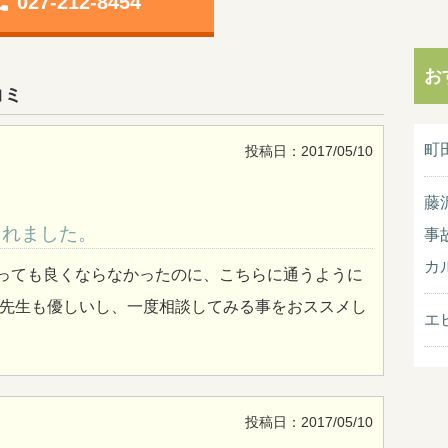
one
027-212-8454
お
コミ
町
投稿日：2017/05/10
藤
されました。
事
カ
っても良くならなかったのに、こちらに通うように
 先生も優しいし、一度相談してみる事をおススメし
エ
投稿日：2017/05/10