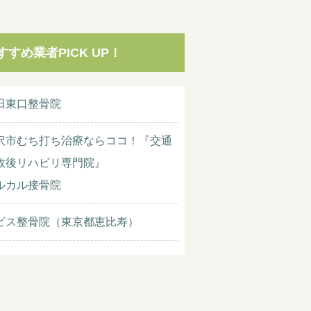
すすめ業者PICK UP！
田東口整骨院
沢市むち打ち治療ならココ！『交通
故後リハビリ専門院』
ルカル接骨院
ビス整骨院（東京都恵比寿）