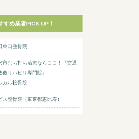
すすめ業者PICK UP！
田東口整骨院
沢市むち打ち治療ならココ！『交通
故後リハビリ専門院』
ルカル接骨院
ビス整骨院（東京都恵比寿）