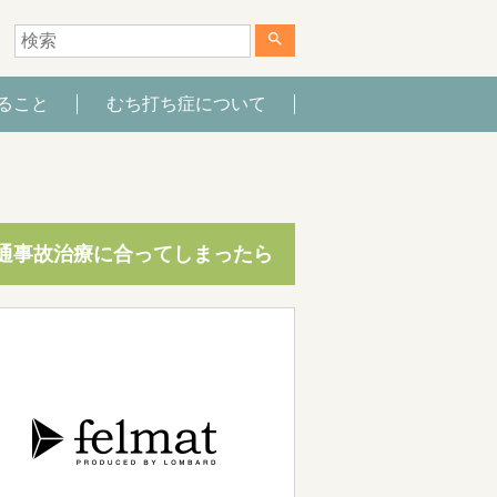
search
ること
むち打ち症について
通事故治療に合ってしまったら