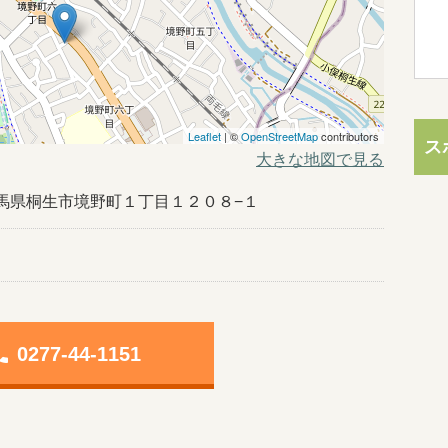
Leaflet
| ©
OpenStreetMap
contributors
ス
大きな地図で見る
02群馬県桐生市境野町１丁目１２０８−１
one
0277-44-1151