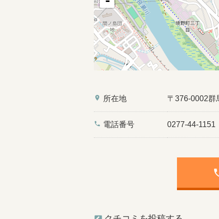
-
place
所在地
〒376-00
phone
電話番号
0277-44-1151
ph
クチコミを投稿する