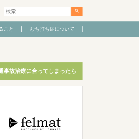
search
ること
むち打ち症について
通事故治療に合ってしまったら