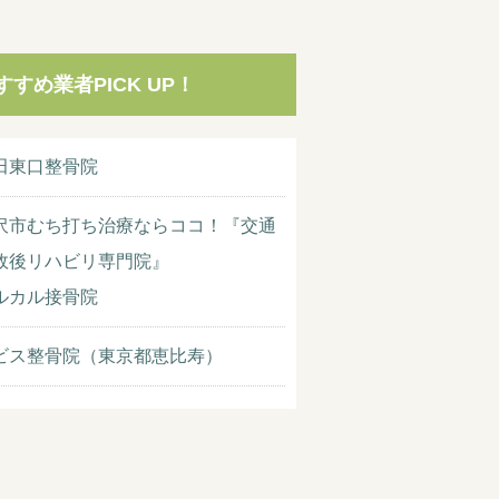
すすめ業者PICK UP！
田東口整骨院
沢市むち打ち治療ならココ！『交通
故後リハビリ専門院』
ルカル接骨院
ビス整骨院（東京都恵比寿）