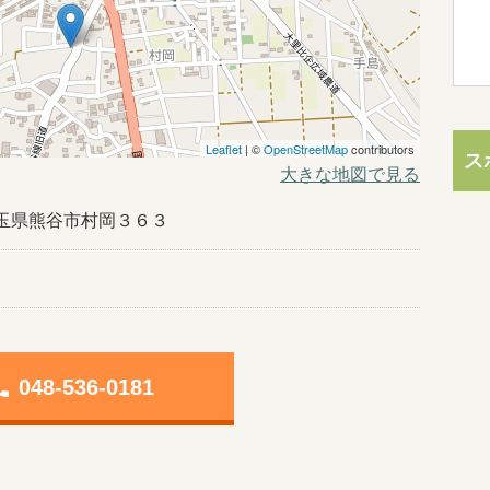
Leaflet
| ©
OpenStreetMap
contributors
ス
大きな地図で見る
2埼玉県熊谷市村岡３６３
one
048-536-0181