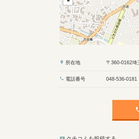
-
place
所在地
〒360-016
phone
電話番号
048-536-0181
ph
クチコミを投稿する