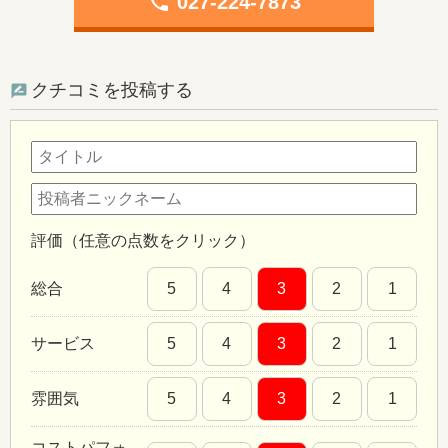
phone
027-224-7873
クチコミを投稿する
評価（任意の点数をクリック）
総合
5
4
3
2
1
サービス
5
4
3
2
1
雰囲気
5
4
3
2
1
コストパフォ