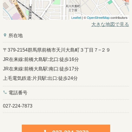
Leaflet
| ©
OpenStreetMap
contributors
大きな地図で見る
place
所在地
〒379-2154群馬県前橋市天川大島町３丁目７−２９
JR在来線:前橋大島駅:北口:徒歩16分
JR在来線:前橋大島駅:南口:徒歩17分
上毛電気鉄道:片貝駅:出口:徒歩24分
phone
電話番号
027-224-7873