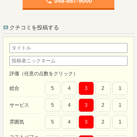
phone
048-887-9000
クチコミを投稿する
評価（任意の点数をクリック）
総合
5
4
3
2
1
サービス
5
4
3
2
1
雰囲気
5
4
3
2
1
コストパフォ