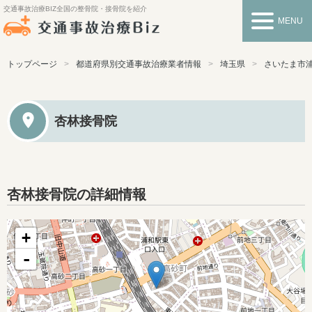
交通事故治療BIZ
全国の整骨院・接骨院を紹介
MENU
トップページ
都道府県別交通事故治療業者情報
埼玉県
さいたま市
杏林接骨院
杏林接骨院の詳細情報
+
-