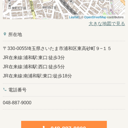
Leaflet
| ©
OpenStreetMap
contributors
大きな地図で見る
place
所在地
〒330-0055埼玉県さいたま市浦和区東高砂町９−１５
JR在来線:浦和駅:東口:徒歩3分
JR在来線:浦和駅:西口:徒歩5分
JR在来線:南浦和駅:東口:徒歩18分
phone
電話番号
048-887-9000