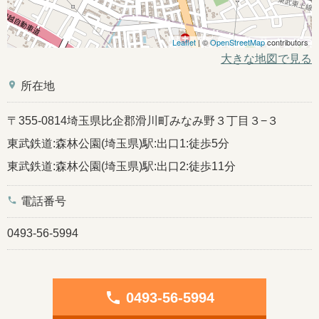
Leaflet
| ©
OpenStreetMap
contributors
大きな地図で見る
place
所在地
〒355-0814埼玉県比企郡滑川町みなみ野３丁目３−３
東武鉄道:森林公園(埼玉県)駅:出口1:徒歩5分
東武鉄道:森林公園(埼玉県)駅:出口2:徒歩11分
phone
電話番号
0493-56-5994
phone
0493-56-5994