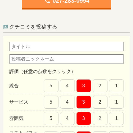
phone
027-283-0994
クチコミを投稿する
評価（任意の点数をクリック）
総合
5
4
3
2
1
サービス
5
4
3
2
1
雰囲気
5
4
3
2
1
コストパフォ