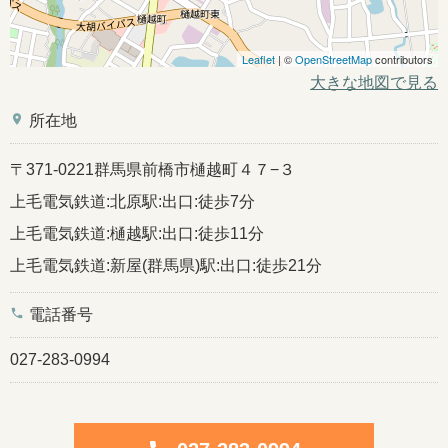
Leaflet
| ©
OpenStreetMap
contributors
大きな地図で見る
place
所在地
〒371-0221群馬県前橋市樋越町４７−３
上毛電気鉄道:北原駅:出口:徒歩7分
上毛電気鉄道:樋越駅:出口:徒歩11分
上毛電気鉄道:新屋(群馬県)駅:出口:徒歩21分
phone
電話番号
027-283-0994