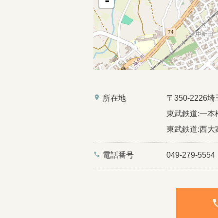
-
place
所在地
〒350-22
東武鉄道:一本松
東武鉄道:西大家
phone
電話番号
049-279-5554
ph