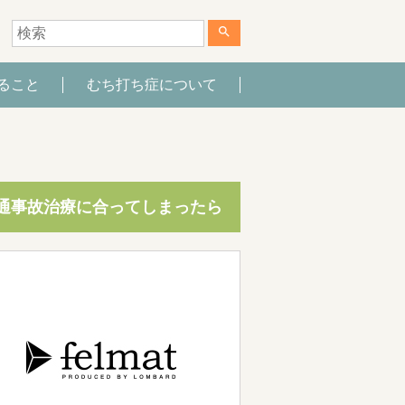
search
ること
むち打ち症について
通事故治療に合ってしまったら