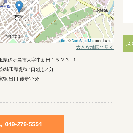
Leaflet
| ©
OpenStreetMap
contributors
ス
大きな地図で見る
26埼玉県鶴ヶ島市大字中新田１５２３−１
(埼玉県)駅:出口:徒歩4分
駅:出口:徒歩23分
one
049-279-5554