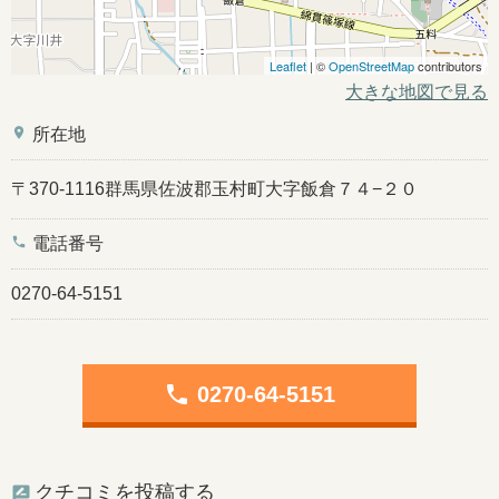
Leaflet
| ©
OpenStreetMap
contributors
大きな地図で見る
place
所在地
〒370-1116群馬県佐波郡玉村町大字飯倉７４−２０
phone
電話番号
0270-64-5151
phone
0270-64-5151
クチコミを投稿する