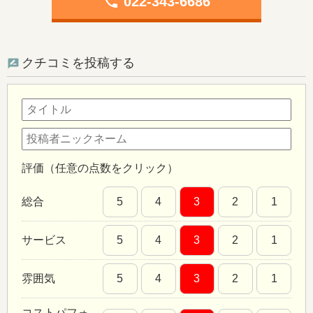
phone
022-343-6686
クチコミを投稿する
評価（任意の点数をクリック）
総合
5
4
3
2
1
サービス
5
4
3
2
1
雰囲気
5
4
3
2
1
コストパフォ