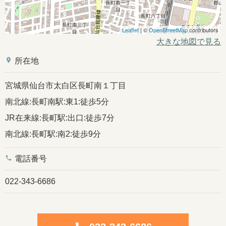
Leaflet
| ©
OpenStreetMap
contributors
大きな地図で見る
place
所在地
宮城県仙台市太白区長町南１丁目
南北線:長町南駅:東1:徒歩5分
JR在来線:長町駅:出口:徒歩7分
南北線:長町駅:南2:徒歩9分
phone
電話番号
022-343-6686