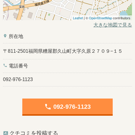
Leaflet
| ©
OpenStreetMap
contributors
大きな地図で見る
place
所在地
〒811-2501福岡県糟屋郡久山町大字久原２７０９−１５
phone
電話番号
092-976-1123
phone
092-976-1123
クチコミを投稿する