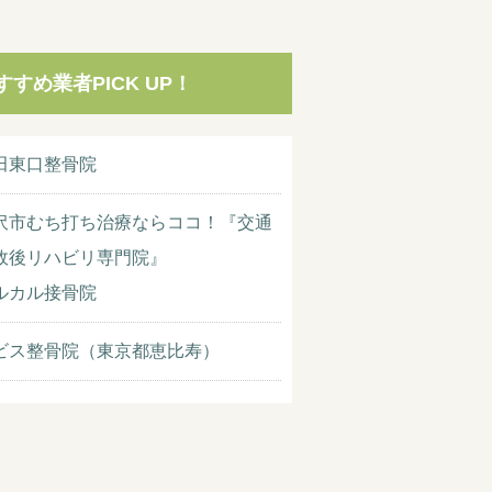
すすめ業者PICK UP！
田東口整骨院
沢市むち打ち治療ならココ！『交通
故後リハビリ専門院』
ルカル接骨院
ビス整骨院（東京都恵比寿）