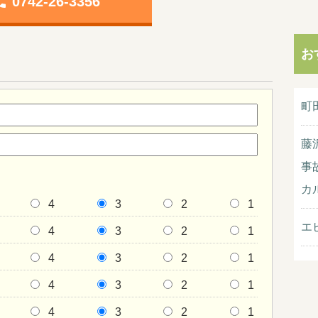
one
0742-26-3356
お
町
藤
事
カ
4
3
2
1
エ
4
3
2
1
4
3
2
1
4
3
2
1
4
3
2
1