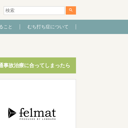
search
ること
むち打ち症について
通事故治療に合ってしまったら