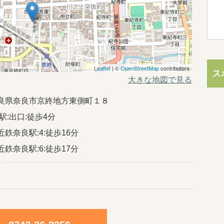
Leaflet
| ©
OpenStreetMap
contributors
ス
大きな地図で見る
23奈良県奈良市京終地方東側町１８
駅:出口:徒歩4分
鉄奈良駅:4:徒歩16分
鉄奈良駅:6:徒歩17分