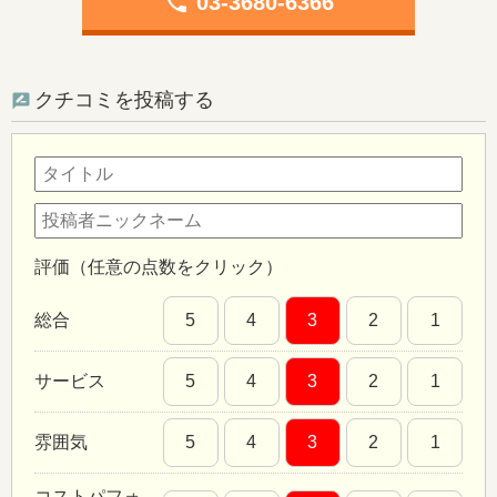
phone
03-3680-6366
クチコミを投稿する
評価（任意の点数をクリック）
総合
5
4
3
2
1
サービス
5
4
3
2
1
雰囲気
5
4
3
2
1
コストパフォ