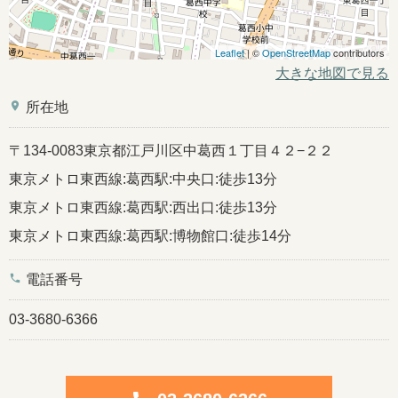
Leaflet
| ©
OpenStreetMap
contributors
大きな地図で見る
place
所在地
〒134-0083東京都江戸川区中葛西１丁目４２−２２
東京メトロ東西線:葛西駅:中央口:徒歩13分
東京メトロ東西線:葛西駅:西出口:徒歩13分
東京メトロ東西線:葛西駅:博物館口:徒歩14分
phone
電話番号
03-3680-6366