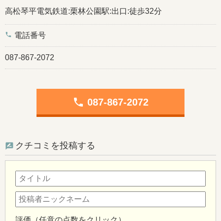
高松琴平電気鉄道:栗林公園駅:出口:徒歩32分
phone
電話番号
087-867-2072
phone
087-867-2072
クチコミを投稿する
評価（任意の点数をクリック）