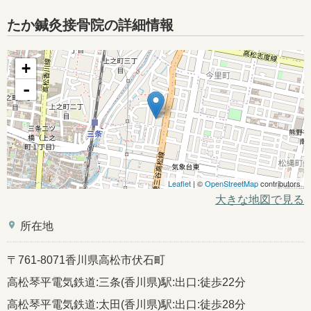
たか鍼灸接骨院の詳細情報
+
-
Leaflet
| ©
OpenStreetMap
contributors
大きな地図で見る
place
所在地
〒761-8071香川県高松市伏石町
高松琴平電気鉄道:三条(香川県)駅:出口:徒歩22分
高松琴平電気鉄道:太田(香川県)駅:出口:徒歩28分