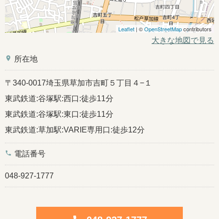
Leaflet
| ©
OpenStreetMap
contributors
大きな地図で見る
place
所在地
〒340-0017埼玉県草加市吉町５丁目４−１
東武鉄道:谷塚駅:西口:徒歩11分
東武鉄道:谷塚駅:東口:徒歩11分
東武鉄道:草加駅:VARIE専用口:徒歩12分
phone
電話番号
048-927-1777