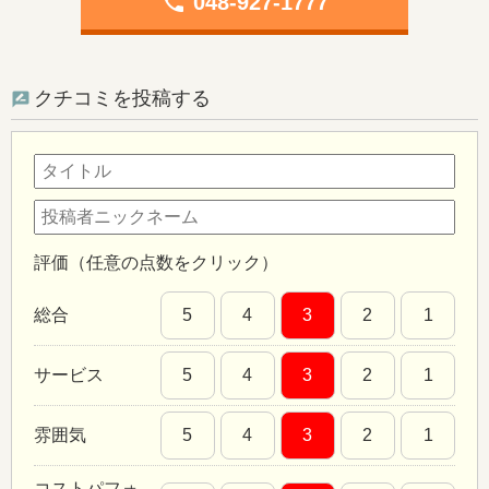
phone
048-927-1777
クチコミを投稿する
評価（任意の点数をクリック）
総合
5
4
3
2
1
サービス
5
4
3
2
1
雰囲気
5
4
3
2
1
コストパフォ