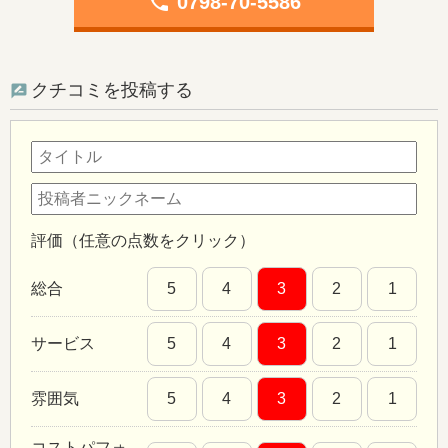
phone
0798-70-5586
クチコミを投稿する
評価（任意の点数をクリック）
総合
5
4
3
2
1
サービス
5
4
3
2
1
雰囲気
5
4
3
2
1
コストパフォ