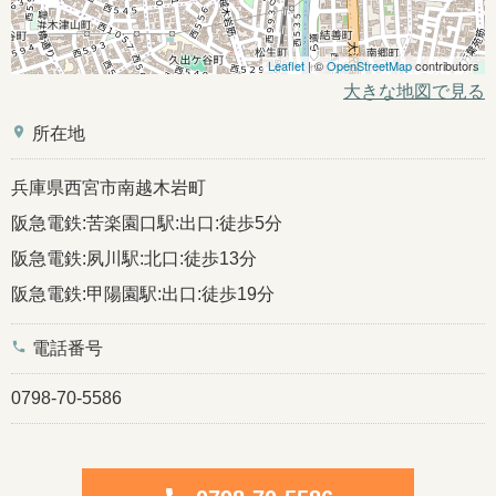
Leaflet
| ©
OpenStreetMap
contributors
大きな地図で見る
place
所在地
兵庫県西宮市南越木岩町
阪急電鉄:苦楽園口駅:出口:徒歩5分
阪急電鉄:夙川駅:北口:徒歩13分
阪急電鉄:甲陽園駅:出口:徒歩19分
phone
電話番号
0798-70-5586