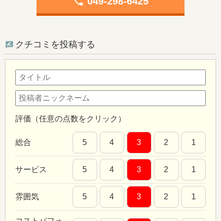
phone
049-298-6425
クチコミを投稿する
評価（任意の点数をクリック）
総合
5
4
3
2
1
サービス
5
4
3
2
1
雰囲気
5
4
3
2
1
コストパフォ