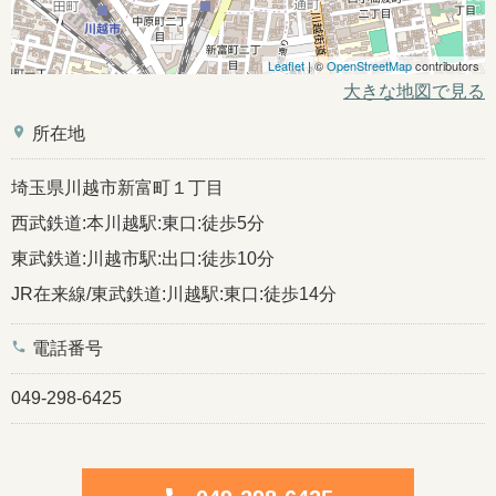
Leaflet
| ©
OpenStreetMap
contributors
大きな地図で見る
place
所在地
埼玉県川越市新富町１丁目
西武鉄道:本川越駅:東口:徒歩5分
東武鉄道:川越市駅:出口:徒歩10分
JR在来線/東武鉄道:川越駅:東口:徒歩14分
phone
電話番号
049-298-6425