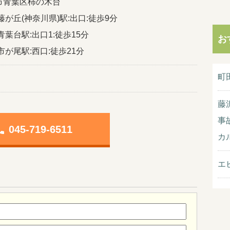
市青葉区柿の木台
藤が丘(神奈川県)駅:出口:徒歩9分
青葉台駅:出口1:徒歩15分
お
市が尾駅:西口:徒歩21分
町
藤
事
one
045-719-6511
カ
エ