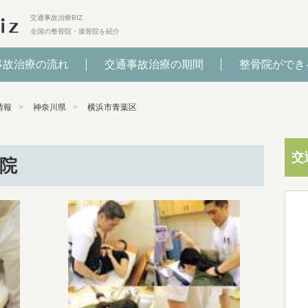
交通事故治療BIZ
全国の整骨院・接骨院を紹介
事故治療の流れ
交通事故治療の期間
整骨院ができ
情報
神奈川県
横浜市青葉区
交
院