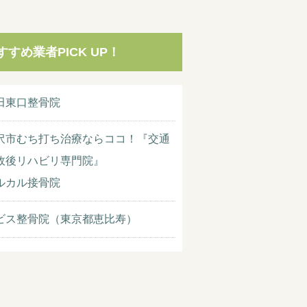
すすめ業者PICK UP！
田東口整骨院
沢市むち打ち治療ならココ！『交通
故後リハビリ専門院』
ルカル接骨院
ビス整骨院（東京都恵比寿）