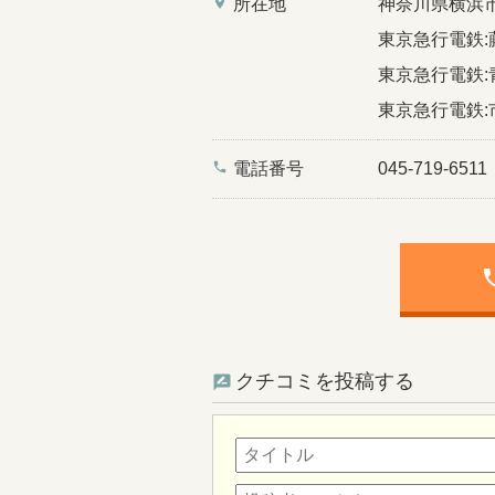
place
所在地
神奈川県横浜
東京急行電鉄:
東京急行電鉄:
東京急行電鉄:
phone
電話番号
045-719-6511
ph
クチコミを投稿する