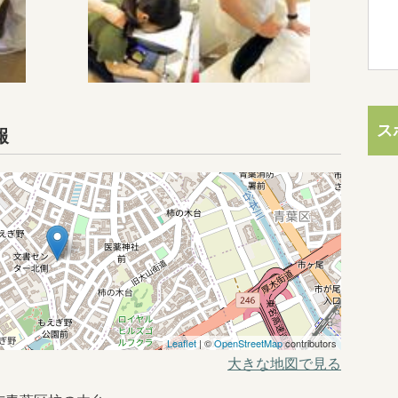
ス
報
Leaflet
| ©
OpenStreetMap
contributors
大きな地図で見る