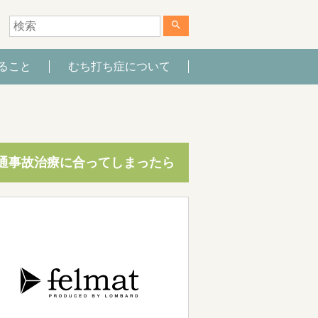
search
ること
むち打ち症について
通事故治療に合ってしまったら