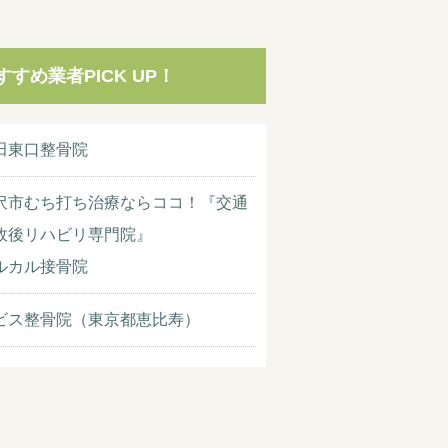
すすめ業者PICK UP！
田東口整骨院
沢市むち打ち治療ならココ！『交通
故後リハビリ専門院』
ルカル接骨院
ビス整骨院（東京都恵比寿）