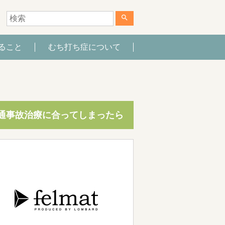
search
ること
むち打ち症について
通事故治療に合ってしまったら