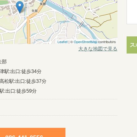
Leaflet
| ©
OpenStreetMap
contributors
ス
大きな地図で見る
矢部
津駅:出口:徒歩34分
高松駅:出口:徒歩37分
駅:出口:徒歩59分