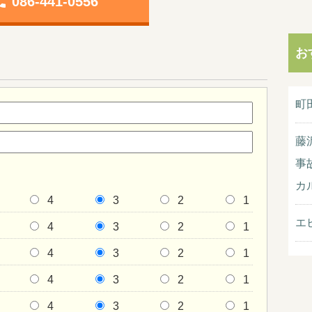
one
086-441-0556
お
町
藤
事
カ
4
3
2
1
エ
4
3
2
1
4
3
2
1
4
3
2
1
4
3
2
1