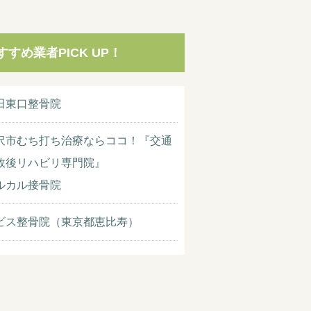
すすめ業者PICK UP！
田東口整骨院
沢市むち打ち治療ならココ！『交通
故後リハビリ専門院』
ルカル接骨院
ビス整骨院（東京都恵比寿）