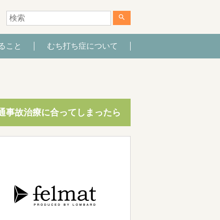
search
ること
むち打ち症について
通事故治療に合ってしまったら