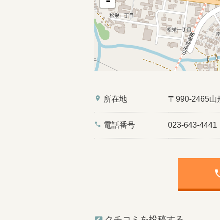
-
place
所在地
〒990-246
phone
電話番号
023-643-4441
ph
クチコミを投稿する