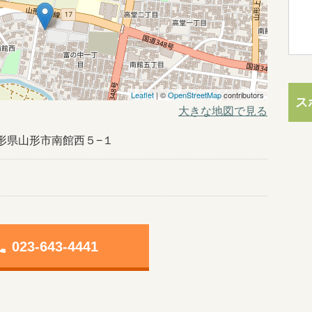
Leaflet
| ©
OpenStreetMap
contributors
ス
大きな地図で見る
5山形県山形市南館西５−１
one
023-643-4441