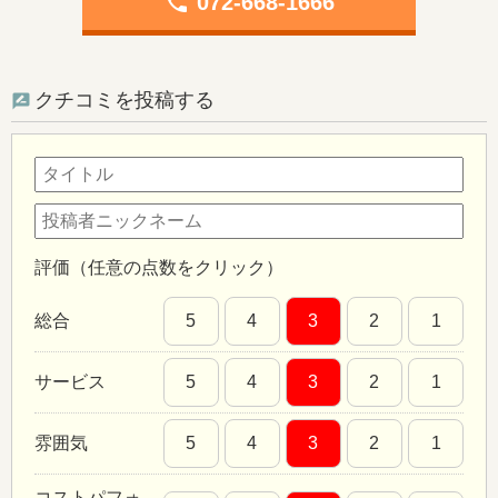
phone
072-668-1666
クチコミを投稿する
評価（任意の点数をクリック）
総合
5
4
3
2
1
サービス
5
4
3
2
1
雰囲気
5
4
3
2
1
コストパフォ