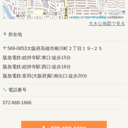
Leaflet
| ©
OpenStreetMap
contributors
大きな地図で見る
place
所在地
〒569-0853大阪府高槻市柳川町２丁目１９−２５
阪急電鉄:総持寺駅:東口:徒歩15分
阪急電鉄:総持寺駅:西口:徒歩16分
阪急電鉄:富田(大阪府)駅:南出口:徒歩20分
phone
電話番号
072-668-1666