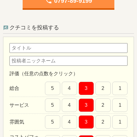
phone
0797-89-9199
クチコミを投稿する
評価（任意の点数をクリック）
総合
5
4
3
2
1
サービス
5
4
3
2
1
雰囲気
5
4
3
2
1
コストパフォ