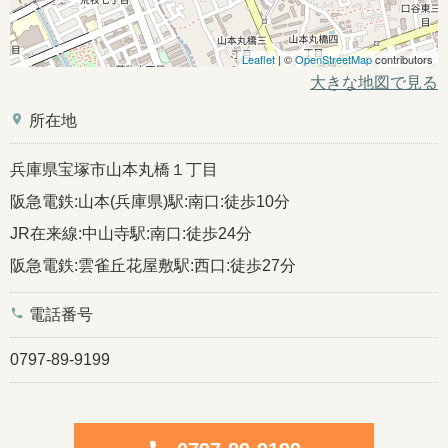
Leaflet
| ©
OpenStreetMap
contributors
大きな地図で見る
place
所在地
兵庫県宝塚市山本丸橋１丁目
阪急電鉄:山本(兵庫県)駅:南口:徒歩10分
JR在来線:中山寺駅:南口:徒歩24分
阪急電鉄:雲雀丘花屋敷駅:西口:徒歩27分
phone
電話番号
0797-89-9199