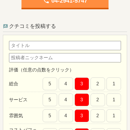
phone
04-2941-5747
クチコミを投稿する
評価（任意の点数をクリック）
総合
5
4
3
2
1
サービス
5
4
3
2
1
雰囲気
5
4
3
2
1
コストパフォ