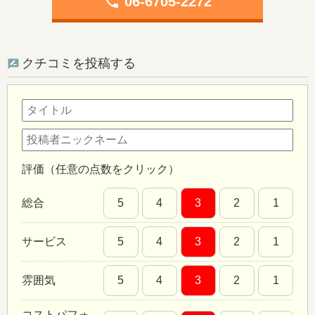
phone
06-6705-2272
クチコミを投稿する
評価（任意の点数をクリック）
総合
5
4
3
2
1
サービス
5
4
3
2
1
雰囲気
5
4
3
2
1
コストパフォ