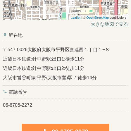
Leaflet
| ©
OpenStreetMap
contributors
大きな地図で見る
place
所在地
〒547-0026大阪府大阪市平野区喜連西１丁目１−８
近畿日本鉄道:針中野駅:出口1:徒歩11分
近畿日本鉄道:針中野駅:出口2:徒歩11分
大阪市営谷町線:平野(大阪市営)駅:7:徒歩14分
phone
電話番号
06-6705-2272