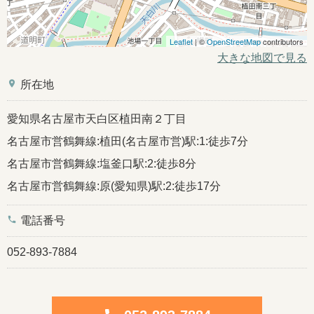
Leaflet
| ©
OpenStreetMap
contributors
大きな地図で見る
place
所在地
愛知県名古屋市天白区植田南２丁目
名古屋市営鶴舞線:植田(名古屋市営)駅:1:徒歩7分
名古屋市営鶴舞線:塩釜口駅:2:徒歩8分
名古屋市営鶴舞線:原(愛知県)駅:2:徒歩17分
phone
電話番号
052-893-7884