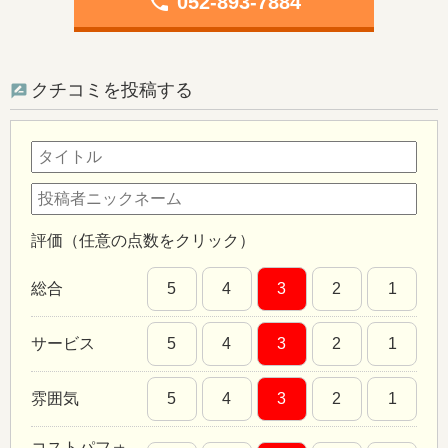
phone
052-893-7884
クチコミを投稿する
評価（任意の点数をクリック）
総合
5
4
3
2
1
サービス
5
4
3
2
1
雰囲気
5
4
3
2
1
コストパフォ