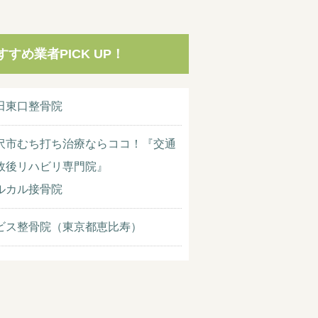
すすめ業者PICK UP！
田東口整骨院
沢市むち打ち治療ならココ！『交通
故後リハビリ専門院』
ルカル接骨院
ビス整骨院（東京都恵比寿）