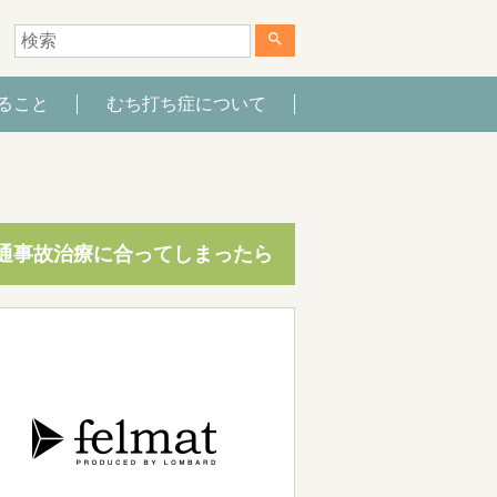
search
ること
むち打ち症について
通事故治療に合ってしまったら