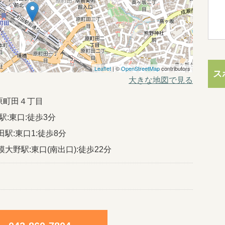
Leaflet
| ©
OpenStreetMap
contributors
ス
大きな地図で見る
原町田４丁目
駅:東口:徒歩3分
駅:東口1:徒歩8分
大野駅:東口(南出口):徒歩22分