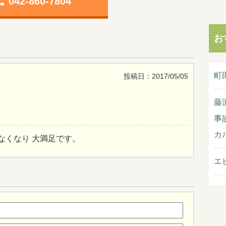
one
042-860-7804
お
町
投稿日：2017/05/05
藤
事
カ
なくなり 大満足です。
エ