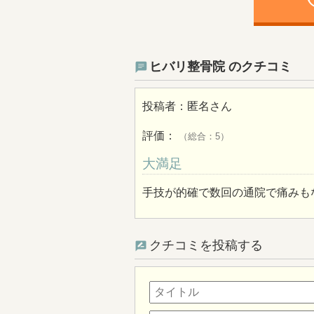
ph
ヒバリ整骨院 のクチコミ
投稿者：
匿名
さん
評価：
（総合：5）
大満足
手技が的確で数回の通院で痛みも
クチコミを投稿する