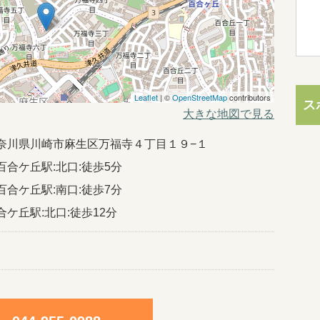
Leaflet
| ©
OpenStreetMap
contributors
ス
大きな地図で見る
04神奈川県川崎市麻生区万福寺４丁目１９−１
百合ケ丘駅:北口:徒歩5分
百合ケ丘駅:南口:徒歩7分
合ケ丘駅:北口:徒歩12分