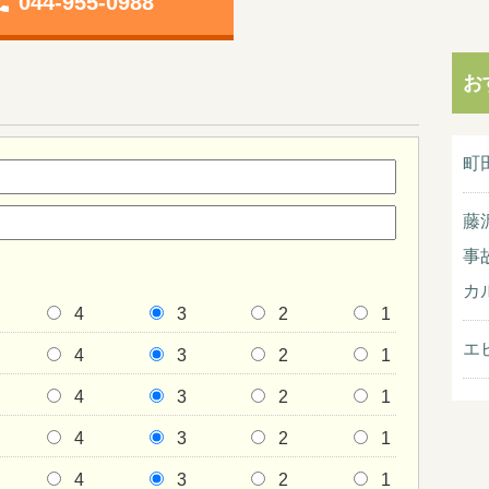
one
044-955-0988
お
町
藤
事
カ
4
3
2
1
エ
4
3
2
1
4
3
2
1
4
3
2
1
4
3
2
1