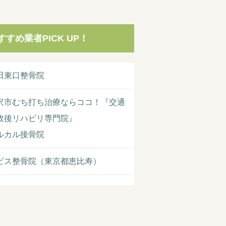
すすめ業者PICK UP！
田東口整骨院
沢市むち打ち治療ならココ！『交通
故後リハビリ専門院』
ルカル接骨院
ビス整骨院（東京都恵比寿）