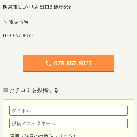
阪急電鉄:六甲駅:出口3:徒歩8分
phone
電話番号
078-857-8077
phone
078-857-8077
クチコミを投稿する
評価（任意の点数をクリック）