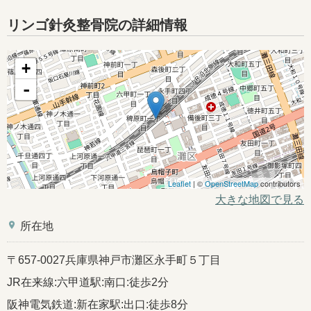
リンゴ針灸整骨院の詳細情報
+
-
Leaflet
| ©
OpenStreetMap
contributors
大きな地図で見る
place
所在地
〒657-0027兵庫県神戸市灘区永手町５丁目
JR在来線:六甲道駅:南口:徒歩2分
阪神電気鉄道:新在家駅:出口:徒歩8分