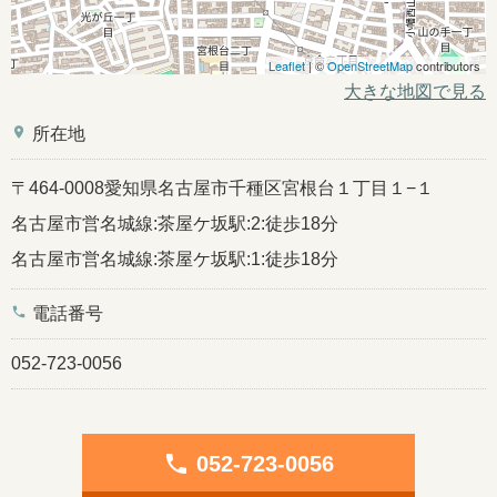
Leaflet
| ©
OpenStreetMap
contributors
大きな地図で見る
place
所在地
〒464-0008愛知県名古屋市千種区宮根台１丁目１−１
名古屋市営名城線:茶屋ケ坂駅:2:徒歩18分
名古屋市営名城線:茶屋ケ坂駅:1:徒歩18分
phone
電話番号
052-723-0056
phone
052-723-0056