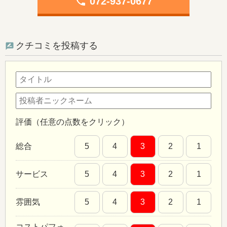
phone
072-937-0677
クチコミを投稿する
評価（任意の点数をクリック）
総合
5
4
3
2
1
サービス
5
4
3
2
1
雰囲気
5
4
3
2
1
コストパフォ