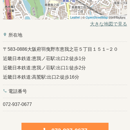
Leaflet
| ©
OpenStreetMap
contributors
大きな地図で見る
place
所在地
〒583-0886大阪府羽曳野市恵我之荘５丁目１５１−２０
近畿日本鉄道:恵我ノ荘駅:出口2:徒歩1分
近畿日本鉄道:恵我ノ荘駅:出口1:徒歩2分
近畿日本鉄道:高鷲駅:出口2:徒歩16分
phone
電話番号
072-937-0677