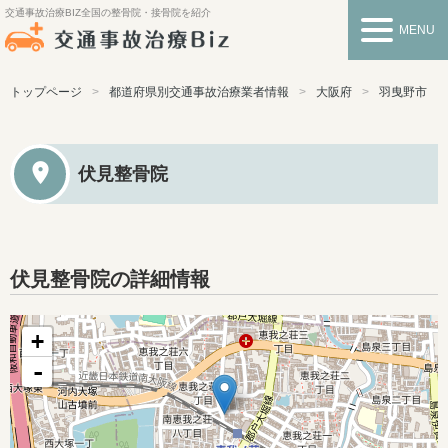
交通事故治療BIZ
全国の整骨院・接骨院を紹介
MENU
トップページ
都道府県別交通事故治療業者情報
大阪府
羽曳野市
伏見整骨院
伏見整骨院の詳細情報
+
-