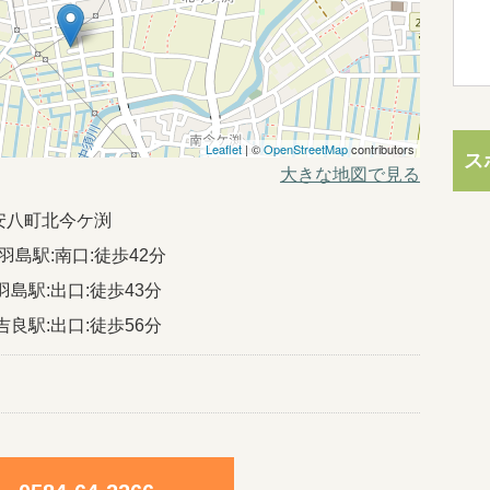
Leaflet
| ©
OpenStreetMap
contributors
ス
大きな地図で見る
安八町北今ケ渕
羽島駅:南口:徒歩42分
羽島駅:出口:徒歩43分
吉良駅:出口:徒歩56分