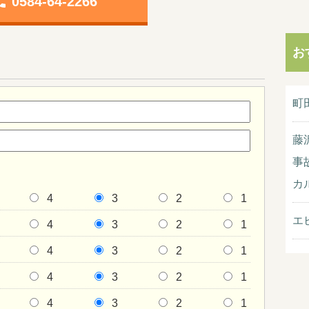
one
0584-64-2266
お
町
藤
事
カ
4
3
2
1
エ
4
3
2
1
4
3
2
1
4
3
2
1
4
3
2
1