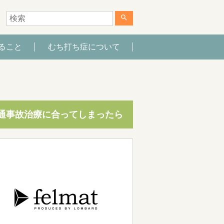
search
ること
むち打ち症について
通事故治療に合ってしまったら