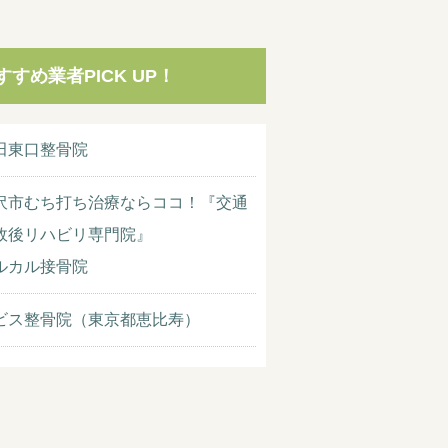
すすめ業者PICK UP！
田東口整骨院
沢市むち打ち治療ならココ！『交通
故後リハビリ専門院』
ルカル接骨院
ビス整骨院（東京都恵比寿）