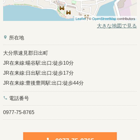
Leaflet
| ©
OpenStreetMap
contributors
大きな地図で見る
place
所在地
大分県速見郡日出町
JR在来線:暘谷駅:出口:徒歩10分
JR在来線:日出駅:出口:徒歩17分
JR在来線:豊後豊岡駅:出口:徒歩44分
phone
電話番号
0977-75-8765