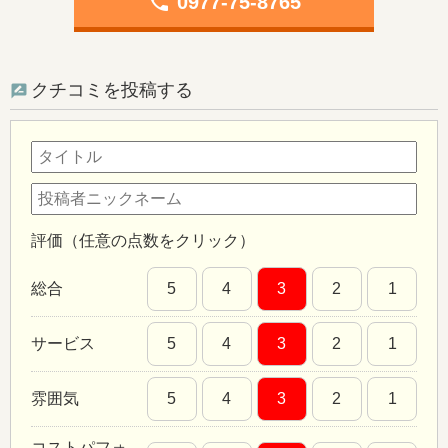
phone
0977-75-8765
クチコミを投稿する
評価（任意の点数をクリック）
総合
5
4
3
2
1
サービス
5
4
3
2
1
雰囲気
5
4
3
2
1
コストパフォ