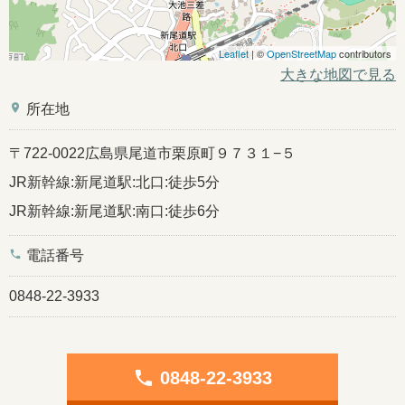
Leaflet
| ©
OpenStreetMap
contributors
大きな地図で見る
place
所在地
〒722-0022広島県尾道市栗原町９７３１−５
JR新幹線:新尾道駅:北口:徒歩5分
JR新幹線:新尾道駅:南口:徒歩6分
phone
電話番号
0848-22-3933
phone
0848-22-3933