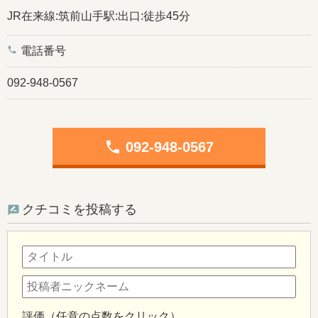
JR在来線:筑前山手駅:出口:徒歩45分
phone
電話番号
092-948-0567
phone
092-948-0567
クチコミを投稿する
評価（任意の点数をクリック）