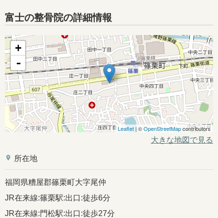
富士の整骨院の詳細情報
+
-
Leaflet
| ©
OpenStreetMap
contributors
大きな地図で見る
place
所在地
福岡県糟屋郡篠栗町大字尾仲
JR在来線:篠栗駅:出口:徒歩6分
JR在来線:門松駅:出口:徒歩27分