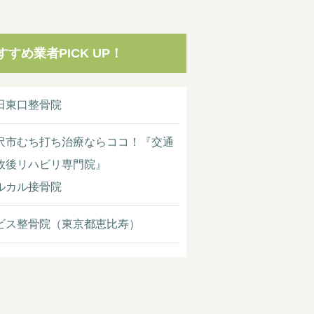
すすめ業者PICK UP！
田東口整骨院
沢市むち打ち治療ならココ！『交通
故後リハビリ専門院』
ルカル接骨院
ビス整骨院（東京都恵比寿）