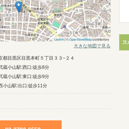
Leaflet
| ©
OpenStreetMap
contributors
ス
大きな地図で見る
02東京都目黒区目黒本町５丁目３３−２４
武蔵小山駅:西口:徒歩8分
武蔵小山駅:東口:徒歩9分
西小山駅:出口:徒歩11分