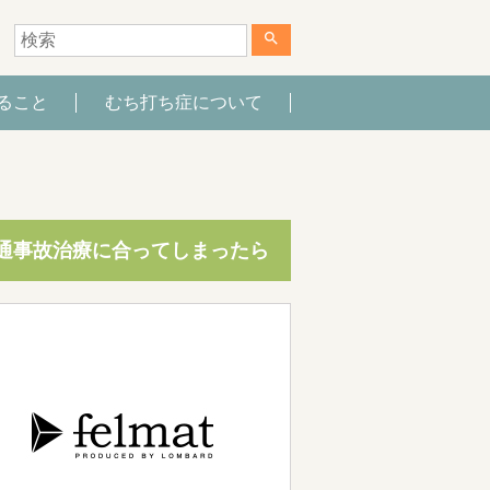
search
ること
むち打ち症について
通事故治療に合ってしまったら