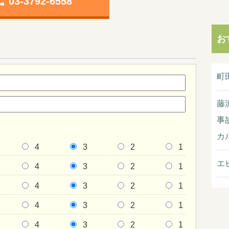
one
03-3792-6558
お
町
藤
事
カ
4
3
2
1
エ
4
3
2
1
4
3
2
1
4
3
2
1
4
3
2
1