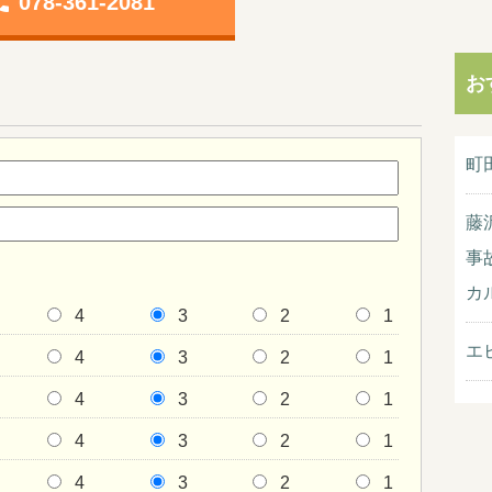
one
078-361-2081
お
町
藤
事
カ
4
3
2
1
エ
4
3
2
1
4
3
2
1
4
3
2
1
4
3
2
1