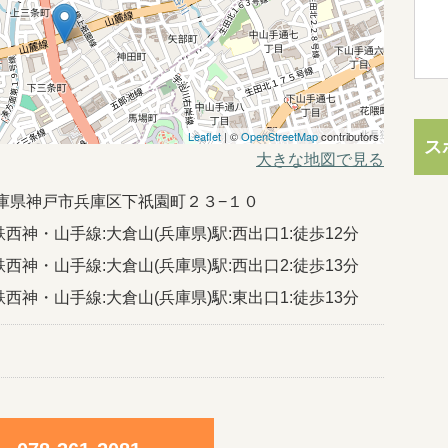
Leaflet
| ©
OpenStreetMap
contributors
ス
大きな地図で見る
15兵庫県神戸市兵庫区下祇園町２３−１０
西神・山手線:大倉山(兵庫県)駅:西出口1:徒歩12分
西神・山手線:大倉山(兵庫県)駅:西出口2:徒歩13分
西神・山手線:大倉山(兵庫県)駅:東出口1:徒歩13分