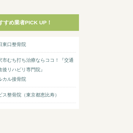
すすめ業者PICK UP！
田東口整骨院
沢市むち打ち治療ならココ！『交通
故後リハビリ専門院』
ルカル接骨院
ビス整骨院（東京都恵比寿）