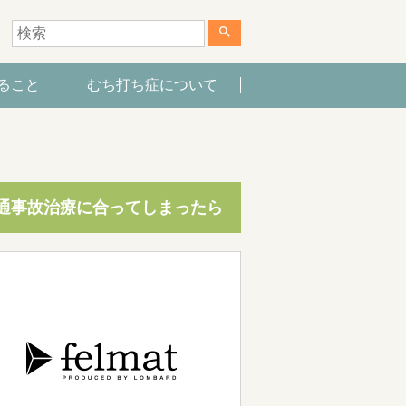
search
ること
むち打ち症について
通事故治療に合ってしまったら