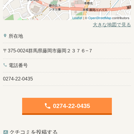
Leaflet
| ©
OpenStreetMap
contributors
大きな地図で見る
place
所在地
〒375-0024群馬県藤岡市藤岡２３７６−７
phone
電話番号
0274-22-0435
phone
0274-22-0435
クチコミを投稿する