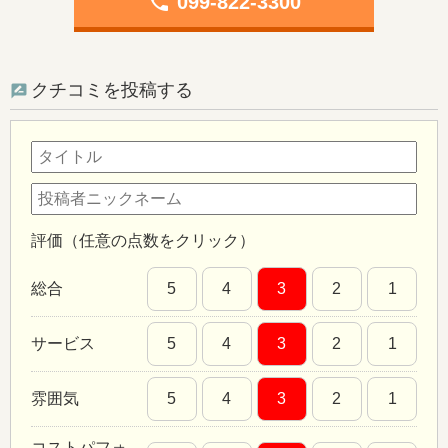
phone
099-822-3300
クチコミを投稿する
評価（任意の点数をクリック）
総合
5
4
3
2
1
サービス
5
4
3
2
1
雰囲気
5
4
3
2
1
コストパフォ