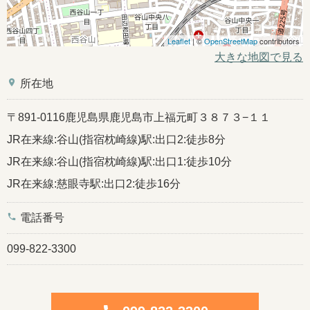
Leaflet
| ©
OpenStreetMap
contributors
大きな地図で見る
place
所在地
〒891-0116鹿児島県鹿児島市上福元町３８７３−１１
JR在来線:谷山(指宿枕崎線)駅:出口2:徒歩8分
JR在来線:谷山(指宿枕崎線)駅:出口1:徒歩10分
JR在来線:慈眼寺駅:出口2:徒歩16分
phone
電話番号
099-822-3300