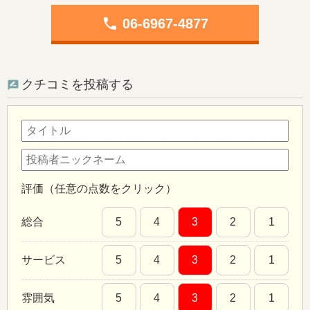
phone
06-6967-4877
クチコミを投稿する
評価（任意の点数をクリック）
総合
5
4
3
2
1
サービス
5
4
3
2
1
雰囲気
5
4
3
2
1