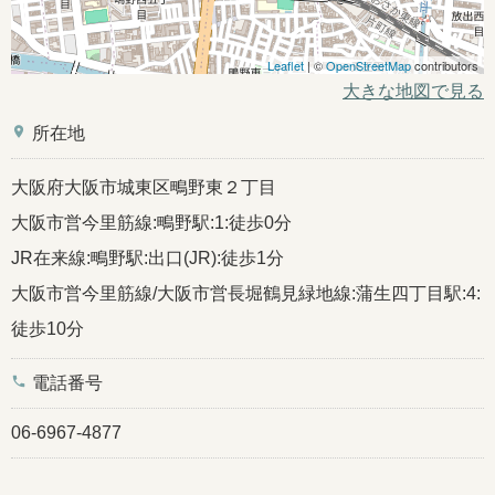
Leaflet
| ©
OpenStreetMap
contributors
大きな地図で見る
place
所在地
大阪府大阪市城東区鴫野東２丁目
大阪市営今里筋線:鴫野駅:1:徒歩0分
JR在来線:鴫野駅:出口(JR):徒歩1分
大阪市営今里筋線/大阪市営長堀鶴見緑地線:蒲生四丁目駅:4:
徒歩10分
phone
電話番号
06-6967-4877