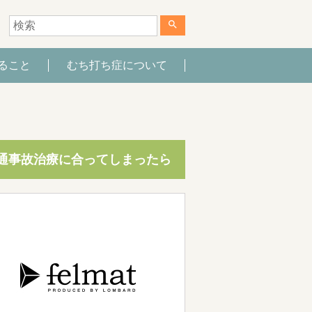
search
ること
むち打ち症について
通事故治療に合ってしまったら