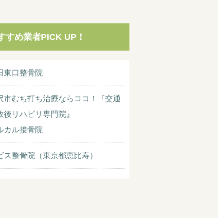
すすめ業者PICK UP！
田東口整骨院
沢市むち打ち治療ならココ！『交通
故後リハビリ専門院』
ルカル接骨院
ビス整骨院（東京都恵比寿）