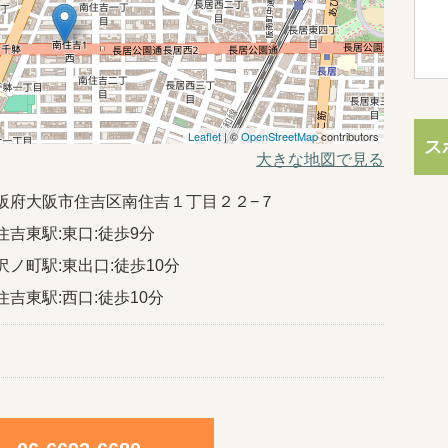
Leaflet
| ©
OpenStreetMap
contributors
ス
大きな地図で見る
41大阪府大阪市住吉区南住吉１丁目２２−７
住吉東駅:東口:徒歩9分
沢ノ町駅:東出口:徒歩10分
住吉東駅:西口:徒歩10分