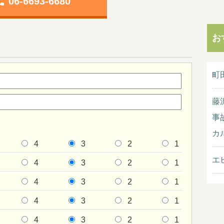
one
06-6693-6680
お
町
藤
事
カ
4
3
2
1
エ
4
3
2
1
4
3
2
1
4
3
2
1
4
3
2
1