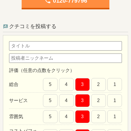
phone
0120-779796
クチコミを投稿する
評価（任意の点数をクリック）
総合
5
4
3
2
1
サービス
5
4
3
2
1
雰囲気
5
4
3
2
1
コストパフォ