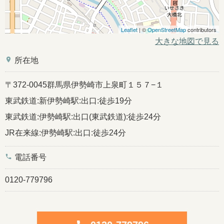
Leaflet
| ©
OpenStreetMap
contributors
大きな地図で見る
place
所在地
〒372-0045群馬県伊勢崎市上泉町１５７−１
東武鉄道:新伊勢崎駅:出口:徒歩19分
東武鉄道:伊勢崎駅:出口(東武鉄道):徒歩24分
JR在来線:伊勢崎駅:出口:徒歩24分
phone
電話番号
0120-779796