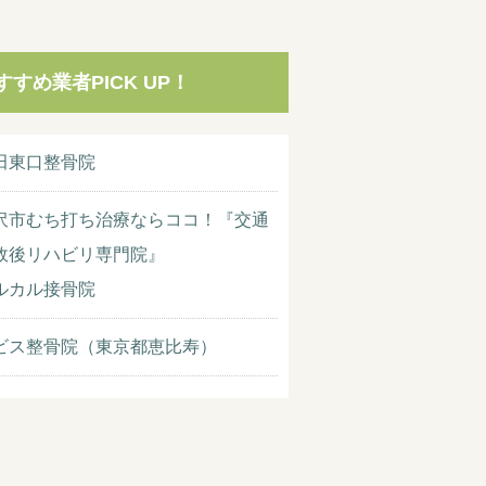
すすめ業者PICK UP！
田東口整骨院
沢市むち打ち治療ならココ！『交通
故後リハビリ専門院』
ルカル接骨院
ビス整骨院（東京都恵比寿）