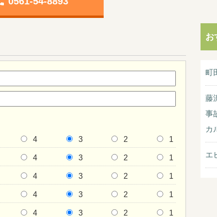
one
0561-54-8893
お
町
藤
事
カ
4
3
2
1
エ
4
3
2
1
4
3
2
1
4
3
2
1
4
3
2
1