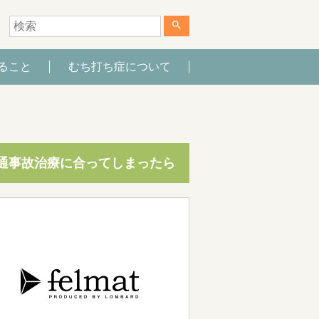
search
ること
むち打ち症について
通事故治療に合ってしまったら