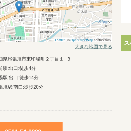
Leaflet
| ©
OpenStreetMap
contributors
ス
大きな地図で見る
30愛知県尾張旭市東印場町２丁目１−３
前駅:出口:徒歩4分
駅:出口:徒歩14分
張旭駅:南口:徒歩20分