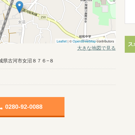
Leaflet
| ©
OpenStreetMap
contributors
ス
大きな地図で見る
6茨城県古河市女沼８７６−８
one
0280-92-0088