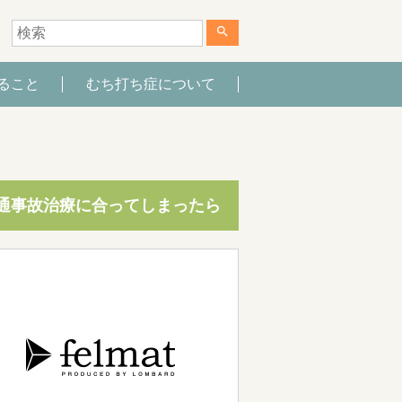
search
ること
むち打ち症について
通事故治療に合ってしまったら