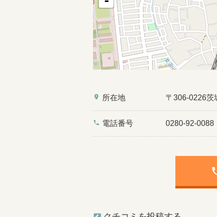
-
place
所在地
〒306-022
phone
電話番号
0280-92-0088
ph
クチコミを投稿する