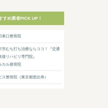
すすめ業者PICK UP！
田東口整骨院
沢市むち打ち治療ならココ！『交通
故後リハビリ専門院』
ルカル接骨院
ビス整骨院（東京都恵比寿）